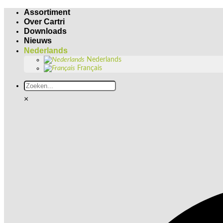
Skip
Assortiment
to
Over Cartri
content
Downloads
Nieuws
Nederlands
Nederlands
Français
×