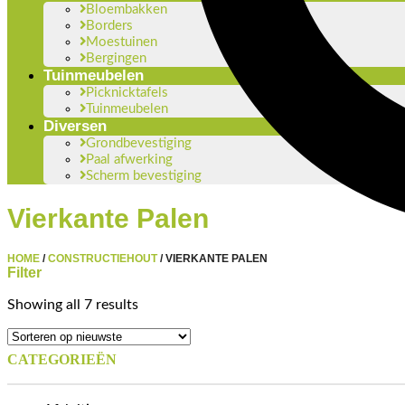
Bloembakken
Borders
Moestuinen
Bergingen
Tuinmeubelen
Picknicktafels
Tuinmeubelen
Diversen
Grondbevestiging
Paal afwerking
Scherm bevestiging
Vierkante Palen
HOME
/
CONSTRUCTIEHOUT
/
VIERKANTE PALEN
Filter
Showing all 7 results
CATEGORIEËN