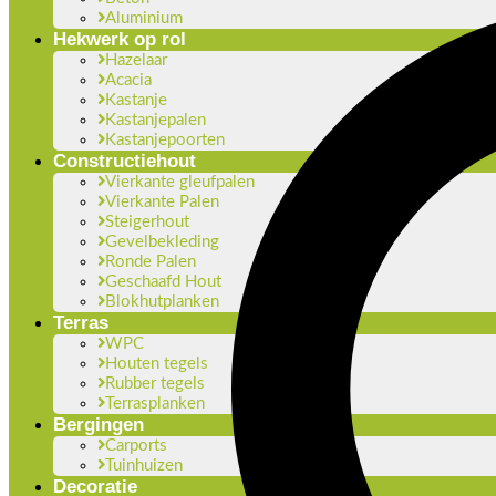
Aluminium
Hekwerk op rol
Hazelaar
Acacia
Kastanje
Kastanjepalen
Kastanjepoorten
Constructiehout
Vierkante gleufpalen
Vierkante Palen
Steigerhout
Gevelbekleding
Ronde Palen
Geschaafd Hout
Blokhutplanken
Terras
WPC
Houten tegels
Rubber tegels
Terrasplanken
Bergingen
Carports
Tuinhuizen
Decoratie