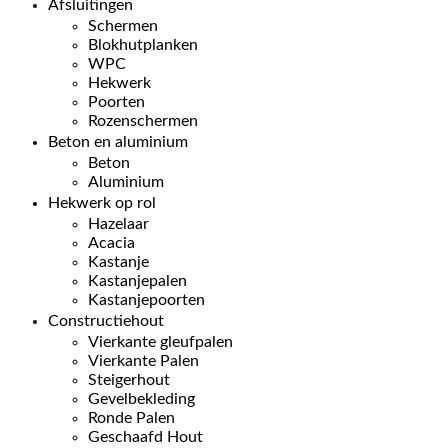
Afsluitingen
Schermen
Blokhutplanken
WPC
Hekwerk
Poorten
Rozenschermen
Beton en aluminium
Beton
Aluminium
Hekwerk op rol
Hazelaar
Acacia
Kastanje
Kastanjepalen
Kastanjepoorten
Constructiehout
Vierkante gleufpalen
Vierkante Palen
Steigerhout
Gevelbekleding
Ronde Palen
Geschaafd Hout