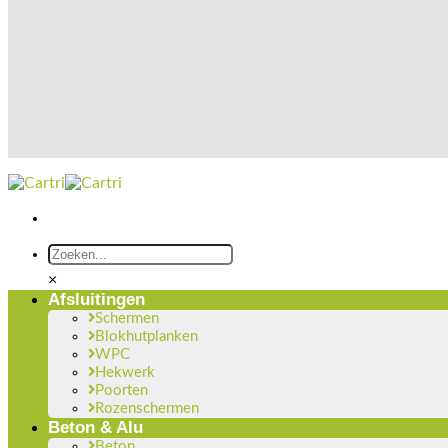
×
Afsluitingen
Schermen
Blokhutplanken
WPC
Hekwerk
Poorten
Rozenschermen
Beton & Alu
Beton